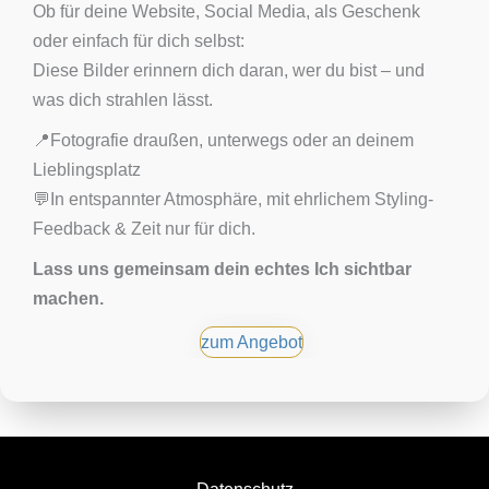
Ob für deine Website, Social Media, als Geschenk
oder einfach für dich selbst:
Diese Bilder erinnern dich daran, wer du bist – und
was dich strahlen lässt.
📍Fotografie draußen, unterwegs oder an deinem
Lieblingsplatz
💬In entspannter Atmosphäre, mit ehrlichem Styling-
Feedback & Zeit nur für dich.
Lass uns gemeinsam dein echtes Ich sichtbar
machen.
zum Angebot