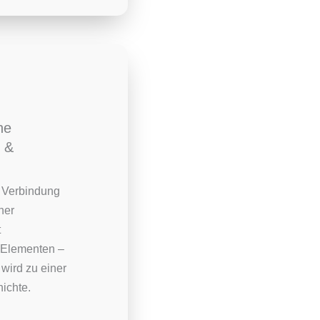
he
 &
e Verbindung
her
t
 Elementen –
wird zu einer
ichte.