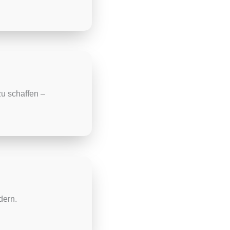
zu schaffen –
dern.