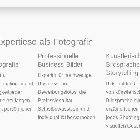
xpertiese als Fotografin
Professionelle
Künstlerisc
ografie
Business-Bilder
Bildsprache
Storytelling
in,
Expertin für hochwertige
 Emotionen und
Business- und
Bekannt für di
gkeit jeder
Bewerbungsfotos, die
von künstlerisc
t einzufangen –
Professionalität,
Bildsprache mi
mit persönlicher
Selbstbewusstsein und
erzählerischen
Individualität hervorheben.
jedes Shooting 
visuellen Gesch