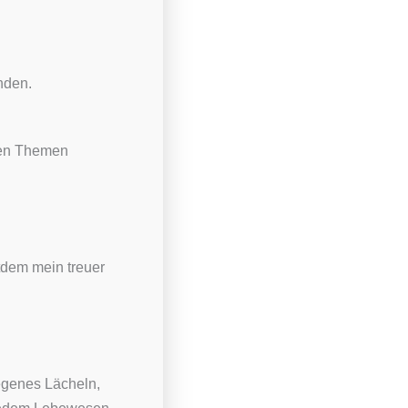
nden.
en Themen
tdem mein treuer
legenes Lächeln,