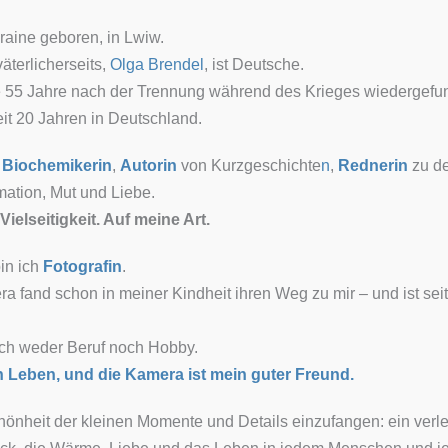
raine geboren, in Lwiw.
äterlicherseits,
Olga Brendel
, ist Deutsche.
ie 55 Jahre nach der Trennung während des Krieges wiedergefu
it 20 Jahren in Deutschland.
e
Biochemikerin
,
Autorin
von Kurzgeschichte
n
,
Rednerin
zu d
mation, Mut und Liebe.
Vielseitigkeit. Auf meine Art.
in ich
Fotografin
.
a fand schon in meiner Kindheit ihren Weg zu mir – und ist sei
mich weder Beruf noch Hobby.
in Leben, und die Kamera ist mein guter Freund.
Schönheit der kleinen Momente und Details einzufangen: ein ver