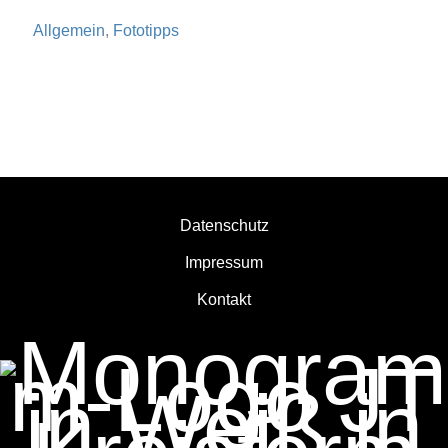
Eventfotografie:
Allgemein
,
Fototipps
TEDxEssen
2025
–
Bühne,
Kamera
und
ein
Datenschutz
besonderer
Moment
Impressum
Kontakt